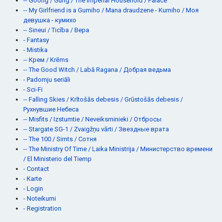
-- Goong / Gung / The Imperial Household / Palace
-- My Girlfriend is a Gumiho / Mana draudzene - Kumiho / Моя
девушка - кумихо
-- Sineui / Ticība / Вера
- Fantasy
- Mistika
-- Крем / Krēms
-- The Good Witch / Labā Ragana / Добрая ведьма
- Padomju seriāli
- Sci-Fi
-- Falling Skies / Krītošās debesis / Grūstošās debesis /
Рухнувшие Небеса
-- Misfits / Izstumtie / Neveiksminieki / Отбросы
-- Stargate SG-1 / Zvaigžņu vārti / Звездные врата
-- The 100 / Simts / Сотня
-- The Ministry Of Time / Laika Ministrija / Министерство времени
/ El Ministerio del Tiemp
- Contact
- Karte
- Login
- Noteikumi
- Registration