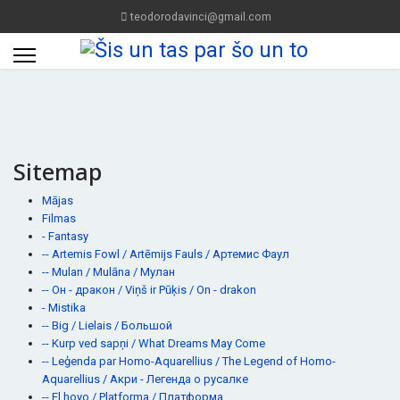
teodorodavinci@gmail.com
Sitemap
Mājas
Filmas
- Fantasy
-- Artemis Fowl / Artēmijs Fauls / Артемис Фаул
-- Mulan / Mulāna / Мулан
-- Он - дракон / Viņš ir Pūķis / On - drakon
- Mistika
-- Big / Lielais / Большой
-- Kurp ved sapņi / What Dreams May Come
-- Leģenda par Homo-Aquarellius / The Legend of Homo-
Aquarellius / Акри - Легенда о русалке
-- El hoyo / Platforma / Платформа