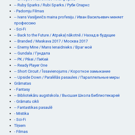
-- Ruby Sparks / Rubi Sparks / Руби Спаркс
- Padomju Filmas
-- Ivans Vasiļjevičs maina profesiju / Иван Васильевич меняет
профессию
- Sci-Fi
-- Back to the Future / Atpakaļ nākotnē / Назад в будущее
-- Branded / Maskava 2017 / Москва 2017
-- Enemy Mine / Mans Ienaidnieks / Враг мой
-- Gundala / Гундала
-- PK / Pikei / ПиКей
-- Ready Player One
-- Short Circuit / Īssavienojums / Короткое замыкание
-- Upside Down / Paralēlās pasaules / Параллельные миры
Grāmatas
- Fantasy
-- Bibliotekāru augstskola / Высшая Школа Библиотекарей
- Grāmatu cikli
-- Fantastikas pasaulē
- Mistika
- Sci-Fi
Tīņiem
- Filmas