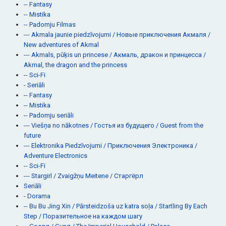
-- Fantasy
-- Mistika
-- Padomju Filmas
--- Akmala jaunie piedzīvojumi / Новые приключения Акмаля /
New adventures of Akmal
--- Akmals, pūķis un princese / Акмаль, дракон и принцесса /
Akmal, the dragon and the princess
-- Sci-Fi
- Seriāli
-- Fantasy
-- Mistika
-- Padomju seriāli
--- Viešņa no nākotnes / Гостья из будущего / Guest from the
future
--- Elektronika Piedzīvojumi / Приключения Электроника /
Adventure Electronics
-- Sci-Fi
--- Stargirl / Zvaigžņu Meitene / Старгёрл
Seriāli
- Dorama
-- Bu Bu Jing Xin / Pārsteidzoša uz katra soļa / Startling By Each
Step / Поразительное на каждом шагу