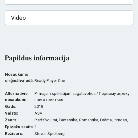
Video
Papildus informācija
Nosaukums
oriģinālvalodā:
Ready Player One
Alternatīvie
Pirmajam spēlētājam sagatavoties /
Первому игроку
nosaukumi:
приготовиться
Gads:
2018
Valsts:
ASV
Žanrs:
Piedzīvojumi,
Fantastika,
Romantika, Drāma, Intrigas,
Epizožu skaits:
1
Režisors:
Steven Spielberg