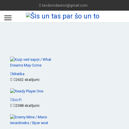
teodorodavinci@gmail.com
Mistika
2632 skatījumi
Sci-Fi
2388 skatījumi