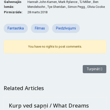
G
alvenajās
Hannah John-Kamen, Mark Rylance , TJ Miller , Ben
lomās:
Mendelsohn , Tye Sheridan , Simon Pegg , Olivia Cooke
Pirmizrāde:
28 marts 2018
Fantastika
Filmas
Piedzīvojumi
You have no rights to post comments.
Nākamais rakst
Turpināt
Related Articles
Kurp ved sapņi / What Dreams