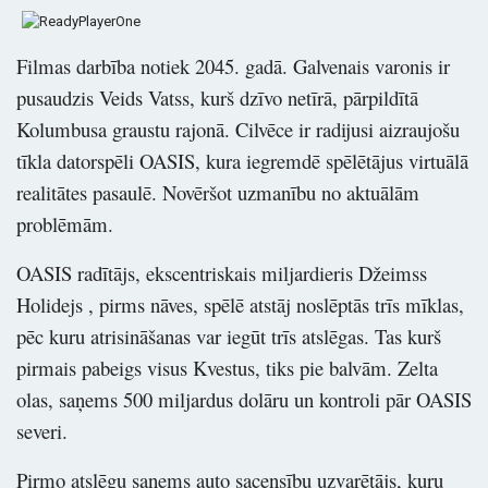
Filmas darbība notiek 2045. gadā. Galvenais varonis ir
pusaudzis Veids Vatss, kurš dzīvo netīrā, pārpildītā
Kolumbusa graustu rajonā. Cilvēce ir radijusi aizraujošu
tīkla datorspēli OASIS, kura iegremdē spēlētājus virtuālā
realitātes pasaulē. Novēršot uzmanību no aktuālām
problēmām.
OASIS radītājs, ekscentriskais miljardieris Džeimss
Holidejs , pirms nāves, spēlē atstāj noslēptās trīs mīklas,
pēc kuru atrisināšanas var iegūt trīs atslēgas. Tas kurš
pirmais pabeigs visus Kvestus, tiks pie balvām. Zelta
olas, saņems 500 miljardus dolāru un kontroli pār OASIS
severi.
Pirmo atslēgu saņems auto sacensību uzvarētājs, kuru