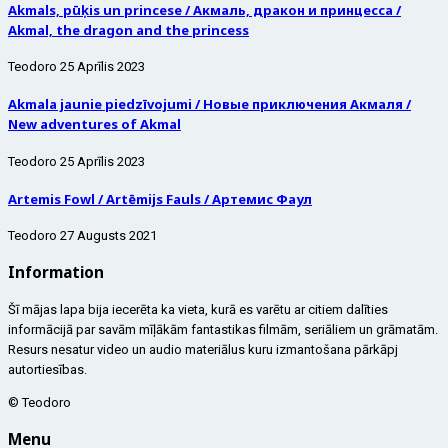
Akmals, pūķis un princese / Акмаль, дракон и принцесса /
Akmal, the dragon and the princess
Teodoro
25 Aprīlis 2023
Akmala jaunie piedzīvojumi / Новые приключения Акмаля /
New adventures of Akmal
Teodoro
25 Aprīlis 2023
Artemis Fowl / Artēmijs Fauls / Артемис Фаул
Teodoro
27 Augusts 2021
Information
Šī mājas lapa bija iecerēta ka vieta, kurā es varētu ar citiem dalīties
informācijā par savām mīļākām fantastikas filmām, seriāliem un grāmatām.
Resurs nesatur video un audio materiālus kuru izmantošana pārkāpj
autortiesības.
© Teodoro
Menu