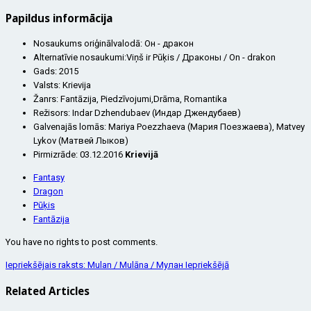
Papildus informācija
Nosaukums oriģinālvalodā:
Он - дракон
Alternatīvie nosaukumi:
Viņš ir Pūķis / Драконы / On - drakon
Gads:
2015
Valsts:
Krievija
Žanrs:
Fantāzija, Piedzīvojumi,Drāma, Romantika
Režisors:
Indar Dzhendubaev (Индар Джендубаев)
Galvenajās lomās:
Mariya Poezzhaeva (Мария Поезжаева), Matvey
Lykov (Матвей Лыков)
Pirmizrāde:
03.12.2016
Krievijā
Fantasy
Dragon
Pūķis
Fantāzija
You have no rights to post comments.
Iepriekšējais raksts: Mulan / Mulāna / Мулан
Iepriekšējā
Related Articles