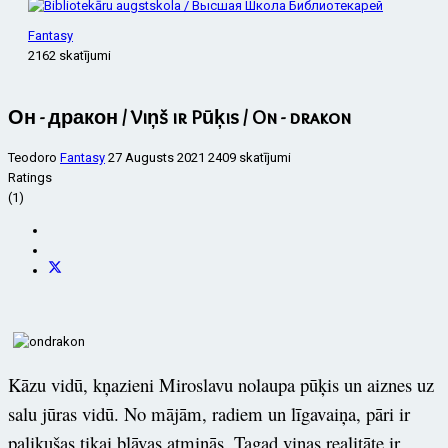
Fantasy
2162 skatījumi
Он - дракон / Viņš ir Pūķis / On - drakon
Teodoro
Fantasy
27 Augusts 2021
2409 skatījumi
Ratings
(1)
Kāzu vidū, kņazieni Miroslavu nolaupa pūķis un aiznes uz
salu jūras vidū. No mājām, radiem un līgavaiņa, pāri ir
palikušas tikai blāvas atmiņās. Tagad viņas realitāte ir