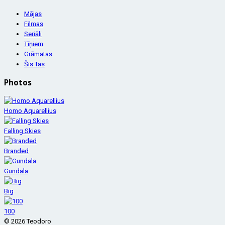
Mājas
Filmas
Seriāli
Tīņiem
Grāmatas
Šis Tas
Photos
Homo Aquarellius
Falling Skies
Branded
Gundala
Big
100
© 2026 Teodoro