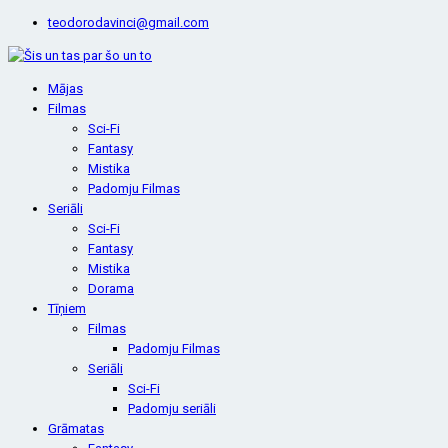
teodorodavinci@gmail.com
Mājas
Filmas
Sci-Fi
Fantasy
Mistika
Padomju Filmas
Seriāli
Sci-Fi
Fantasy
Mistika
Dorama
Tīņiem
Filmas
Padomju Filmas
Seriāli
Sci-Fi
Padomju seriāli
Grāmatas