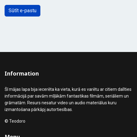
Sūtīt e-pastu
Information
Šī mājas lapa bija iecerēta ka vieta, kurā es varētu ar citiem dalīties
informācijā par savām mīļākām fantastikas filmām, seriāliem un
grāmatām. Resurs nesatur video un audio materiālus kuru
izmantošana pārkāpj autortiesības.
© Teodoro
Menu