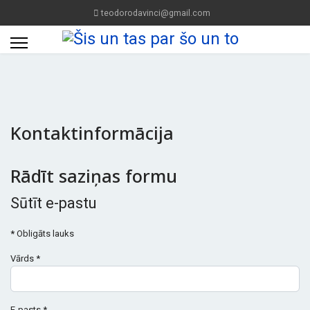
teodorodavinci@gmail.com
Kontaktinformācija
Rādīt saziņas formu
Sūtīt e-pastu
*
Obligāts lauks
Vārds
*
E-pasts
*