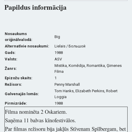
Papildus informācija
Nosaukums
Big
oriģinālvalodā:
Alternatīvie nosaukumi:
Lielais
/ Большой
Gads:
1988
Valsts:
ASV
Mistika
, Komēdija, Romantika, Ģimenes
Žanrs:
Filma
Epizožu skaits:
1
Režisors:
Penny Marshall
Tom Hanks, Elizabeth Perkins, Robert
G
alvenajās lomās:
Loggia
Pirmizrāde:
1988
Filma nominēta 2 Oskariem.
Saņēma 11 balvas kīnofestivālos.
Par filmas režisoru bija jakļūs Stīvenam Spīlbergam, bet