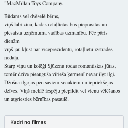
"MacMillan Toys Company.
Būdams vel dvēselē bērns,
viņš labi zina, kādas rotaļlietas būs pieprasītas un
piesaista uzņēmuma vadības uzmanību. Pēc pāris
dienām
viņš jau kļūst par viceprezidentu, rotaļlietu izstrādes
nodaļā.
Starp viņu un kolēģi Sjūzenu rodas romantiskas jūtas,
tomēr dzīve pieauguša vīrieša ķermenī nevar ilgt ilgi.
Džošua ilgojas pēc saviem vecākiem un iepriekšējās
dzīves. Viņš meklē iespēju piepildīt vel vienu vēlēšanos
un atgriesties bērnības pasaulē.
Kadri no filmas