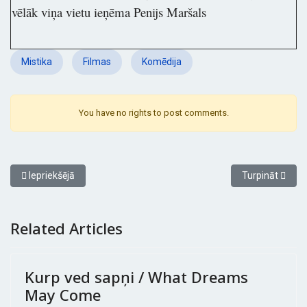
vēlāk viņa vietu ieņēma Penijs Maršals
Mistika
Filmas
Komēdija
You have no rights to post comments.
Iepriekšējais raksts: Ruby Sparks / Rubi Sparks / Руби Спаркс
Nākamais rakst
Iepriekšējā
Turpināt
Related Articles
Kurp ved sapņi / What Dreams
May Come