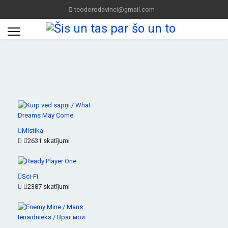
teodorodavinci@gmail.com
Mistika
2631 skatījumi
Sci-Fi
2387 skatījumi