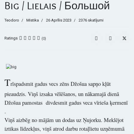
Big / Lielais / Большой
Teodoro
Mistika
26 Aprīlis 2023
2376 skatījumi
Ratings
(0)
T
rīspadsmit gadus vecs zēns Džošua sapņo kļūt
pieaudzis. Viņš izsaka vēlēšanos, un nākamajā dienā
Džošua pamostas divdesmit gadus veca vīrieša ķermenī
.
Viņš aizbēg no mājām un dodas uz Ņujorku. Meklējot
iztikas līdzekļus, viņš atrod darbu rotaļlietu uzņēmumā